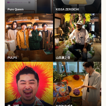
Pure Queen
KISSA ZEROICHI
PULPS
山田廣之信