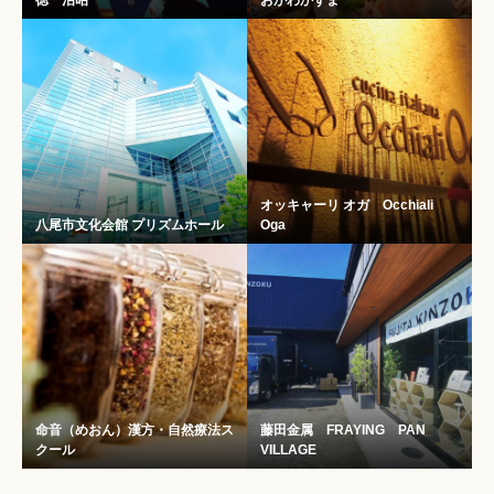
徳 治昭
おがわかずま
オッキャーリ オガ Occhiali
八尾市文化会館 プリズムホール
Oga
命音（めおん）漢方・自然療法ス
藤田金属 FRAYING PAN
クール
VILLAGE