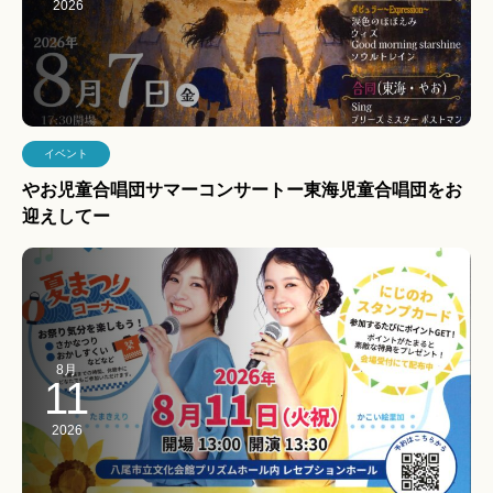
2026
イベント
やお児童合唱団サマーコンサートー東海児童合唱団をお
迎えしてー
8月
11
2026