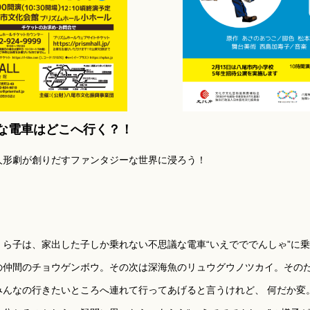
ギな電車はどこへ行く？！
人形劇が創りだすファンタジーな世界に浸ろう！
ら子は、家出した子しか乗れない不思議な電車“いえでででんしゃ”に
仲間のチョウゲンボウ。その次は深海魚のリュウグウノツカイ。そのた
みんなの行きたいところへ連れて行ってあげると言うけれど、 何だか変