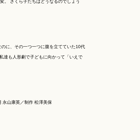
変。 さくら子たちはどうなるのでしょう
のに、その一つ一つに腹を立てていた10代
 私達も人形劇で子どもに向かって「いえで
明 永山康英／制作 松澤美保