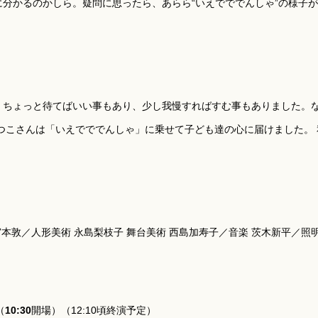
分かるのかしら。疑問に思ったら、あらら“いえでででんしゃ”の様子が
、ちょっと待てばいい事もあり、少し我慢すればすむ事もありました。な
つこさんは「いえでででんしゃ」に乗せて子ども達の心に届けました。
。
宮本敦／人形美術 永島梨枝子 舞台美術 西島加寿子／音楽 茨木新平／照
（
10:30
開場）（12:10頃終演予定）