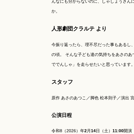
んなにも分からないのに、しゃしょうさんに
か。
人形劇団クラルテ より
今振り返ったら、理不尽だった事もあるし
の頃。 そんな子ども達の気持ちをあさのあ
ででんしゃ」を走らせたいと思っています
スタッフ
原作 あさのあつこ／脚色 松本則子／演出 
公演日程
令和8（2026）年
2
月
14
日（土）
11:00
開演